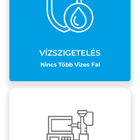
Kapcsolat
Blog
VÍZSZIGETELÉS
Nincs Több Vizes Fal