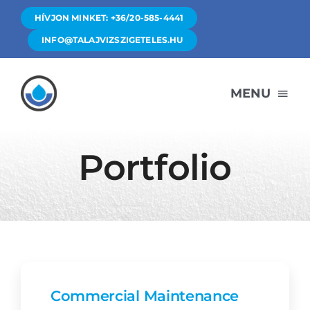
Skip
HÍVJON MINKET: +36/20-585-4441
to
INFO@TALAJVIZSZIGETELES.HU
content
MENU
Főoldal
Portfolio
Szolgáltatások
Árak
Rólunk
Commercial Maintenance